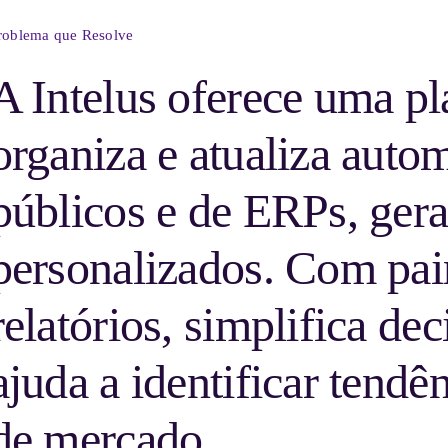
roblema que Resolve
A Intelus oferece uma p
organiza e atualiza aut
públicos e de ERPs, gera
personalizados. Com pain
relatórios, simplifica dec
ajuda a identificar tendê
de mercado.