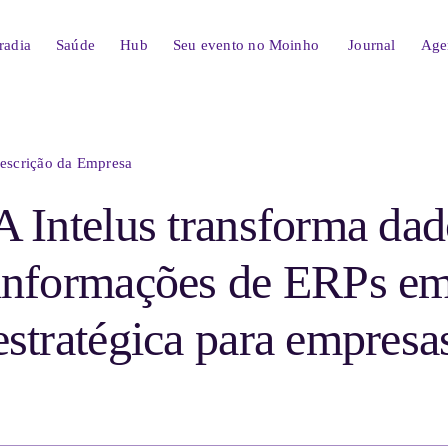
radia
Saúde
Hub
Seu evento no
Moinho
Journal
Age
escrição da Empresa
A Intelus transforma dad
informações de ERPs em 
estratégica para empresa