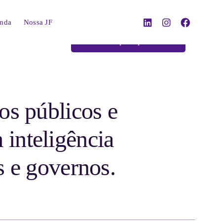
nda
Nossa JF
Voltar para parceiros
os públicos e
inteligência
s e governos.