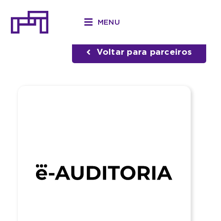
Ir
para
MENU
o
Início
»
Parceiros
»
e-Auditoria
conteúdo
Voltar para parceiros