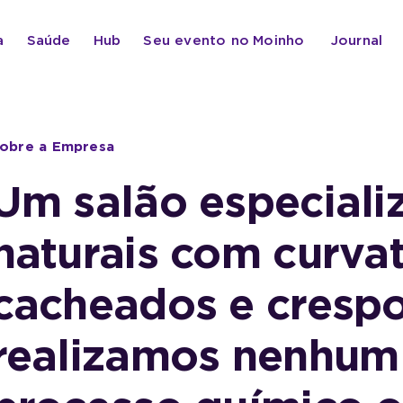
a
Saúde
Hub
Seu evento no
Moinho
Journal
obre a Empresa
Um salão especiali
naturais com curva
cacheados e cresp
realizamos nenhum 