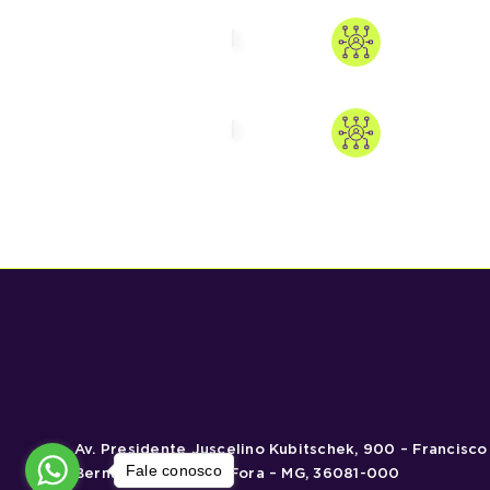
Av. Presidente Juscelino Kubitschek, 900 – Francisco
Fale conosco
Bernardino, Juiz de Fora – MG, 36081-000