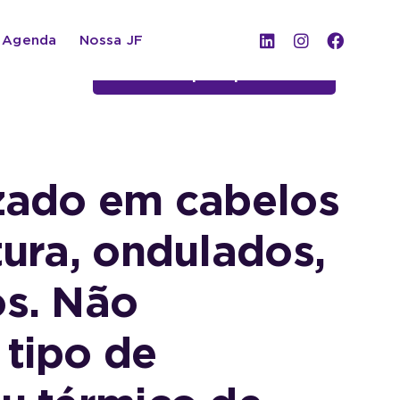
Agenda
Nossa JF
Voltar para parceiros
zado em cabelos
tura, ondulados,
os. Não
tipo de