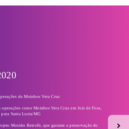
o de Intenções para a instalação de um Centro de
vação no Moinho junto com a PJF e UFJF