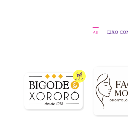
EIXO CO
All