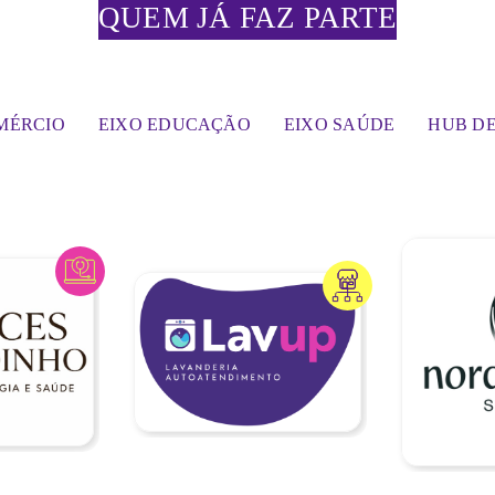
QUEM JÁ FAZ PARTE
MÉRCIO
EIXO EDUCAÇÃO
EIXO SAÚDE
HUB D