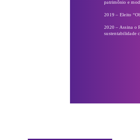
Lança a Chamada
Ativa o Auditóri