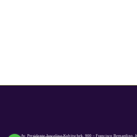
Av. Presidente Juscelino Kubitschek, 900 – Francisco Bernardino, J