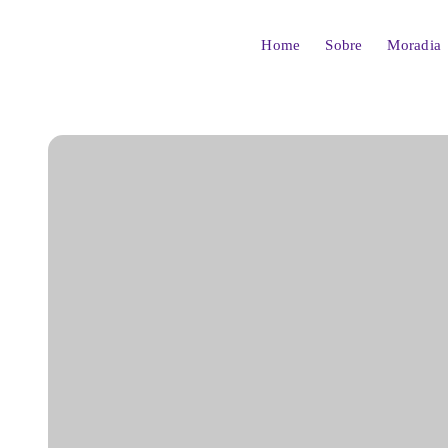
Ir
para
Home
Sobre
Moradia
o
conteúdo