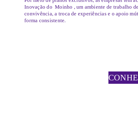
Por meio de planos exclusivos, as empresas têm a
Inovação do
Moinho
, um ambiente de trabalho de
convivência, a troca de experiências e o apoio mú
forma consistente.
CONHE