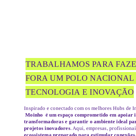
TRABALHAMOS PARA FAZER
FORA UM POLO NACIONAL
TECNOLOGIA E INOVAÇÃO
Inspirado e conectado com os melhores Hubs de In
Moinho
é um espaço comprometido em apoiar i
transformadoras e garantir o ambiente ideal pa
projetos inovadores
. Aqui, empresas, profission
ecossistema preparado para estimular conexões,