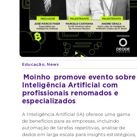
Educação
,
News
Moinho
promove evento sobre
Inteligência Artificial com
profissionais renomados e
especializados
A Inteligência Artificial (IA) oferece uma gama
de benefícios para as empresas, incluindo
automação de tarefas repetitivas, análise de
dados em larga escala para insights estratégicos,