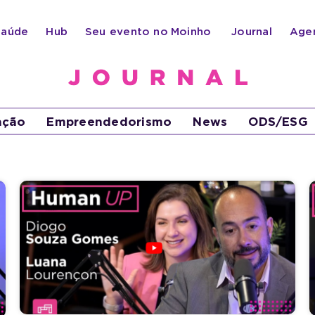
Saúde
Hub
Seu evento no
Moinho
Journal
Age
ação
Empreendedorismo
News
ODS/ESG