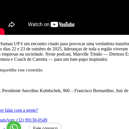
Human UP é um encontro criado para provocar uma verdadeira transfor
s dias 22 e 23 de outubro de 2025, lideranças de toda a região viveram
s empresas na sociedade. Neste podcast, Marcelle Tristão — Diret
ntora e Coach de Carreira — para um bate-papo inspirador.
mpartilhe este conteúdo
. Presidente Juscelino Kubitschek, 900 – Francisco Bernardino, Juiz 
er falar com a gente?
atsApp: (32) 99130-0549
Fale conosco