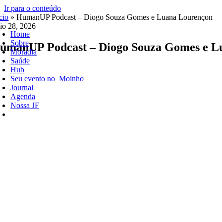
Ir para o conteúdo
cio
»
HumanUP Podcast – Diogo Souza Gomes e Luana Lourençon
io 28, 2026
Home
Sobre
umanUP Podcast – Diogo Souza Gomes e L
Moradia
Saúde
Hub
Seu evento no
Moinho
Journal
Agenda
Nossa JF