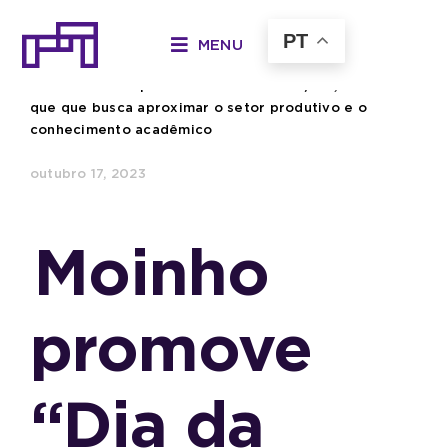
Ir
para
PT
MENU
o
Início
»
Moinho promove “Dia da Inovação”, evento
conteúdo
que que busca aproximar o setor produtivo e o
conhecimento acadêmico
outubro 17, 2023
Moinho
promove
“Dia da