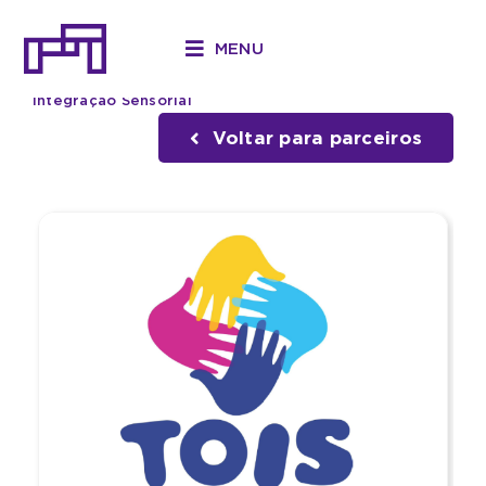
Ir
para
MENU
o
Início
»
Parceiros
»
TOIS – Terapia Ocupacional e
conteúdo
Integração Sensorial
Voltar para parceiros