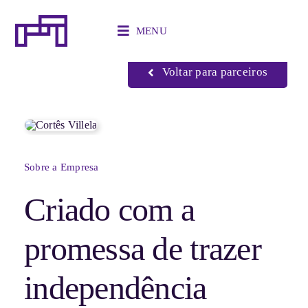
Ir
para
MENU
o
Início
»
Parceiros
»
Cortês Villela
conteúdo
Voltar para parceiros
Sobre a Empresa
Criado com a
promessa de trazer
independência