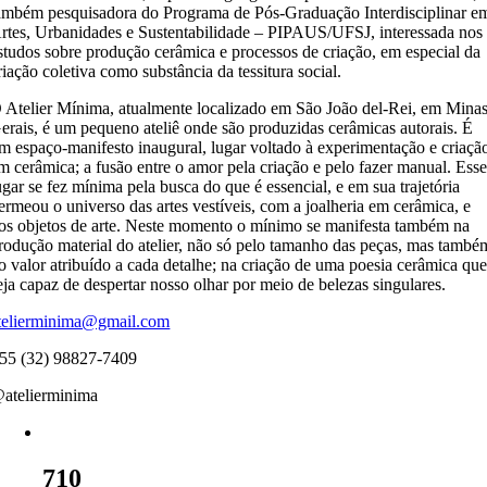
ambém pesquisadora do Programa de Pós-Graduação Interdisciplinar e
rtes, Urbanidades e Sustentabilidade – PIPAUS/UFSJ, interessada nos
studos sobre produção cerâmica e processos de criação, em especial da
riação coletiva como substância da tessitura social.
 Atelier Mínima, atualmente localizado em São João del-Rei, em Mina
erais, é um pequeno ateliê onde são produzidas cerâmicas autorais. É
m espaço-manifesto inaugural, lugar voltado à experimentação e criaçã
m cerâmica; a fusão entre o amor pela criação e pelo fazer manual. Ess
ugar se fez mínima pela busca do que é essencial, e em sua trajetória
ermeou o universo das artes vestíveis, com a joalheria em cerâmica, e
os objetos de arte. Neste momento o mínimo se manifesta também na
rodução material do atelier, não só pelo tamanho das peças, mas també
o valor atribuído a cada detalhe; na criação de uma poesia cerâmica qu
eja capaz de despertar nosso olhar por meio de belezas singulares.
telierminima@gmail.com
55 (32) 98827-7409
atelierminima
710