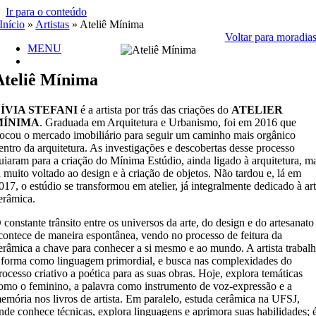
Ir para o conteúdo
Início
»
Artistas
»
Ateliê Mínima
Voltar para moradia
MENU
Ateliê Mínima
ÍVIA STEFANI
é a artista por trás das criações do
ATELIER
MÍNIMA
. Graduada em Arquitetura e Urbanismo, foi em 2016 que
rocou o mercado imobiliário para seguir um caminho mais orgânico
entro da arquitetura. As investigações e descobertas desse processo
uiaram para a criação do Mínima Estúdio, ainda ligado à arquitetura, m
á muito voltado ao design e à criação de objetos. Não tardou e, lá em
017, o estúdio se transformou em atelier, já integralmente dedicado à ar
erâmica.
 constante trânsito entre os universos da arte, do design e do artesanato
contece de maneira espontânea, vendo no processo de feitura da
erâmica a chave para conhecer a si mesmo e ao mundo. A artista trabal
 forma como linguagem primordial, e busca nas complexidades do
rocesso criativo a poética para as suas obras. Hoje, explora temáticas
omo o feminino, a palavra como instrumento de voz-expressão e a
emória nos livros de artista. Em paralelo, estuda cerâmica na UFSJ,
nde conhece técnicas, explora linguagens e aprimora suas habilidades; 