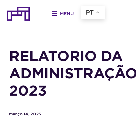
Ir
para
PT
MENU
o
Anterior
Próximo
conteúdo
RELATORIO DA
ADMINISTRAÇÃ
2023
março 14, 2025