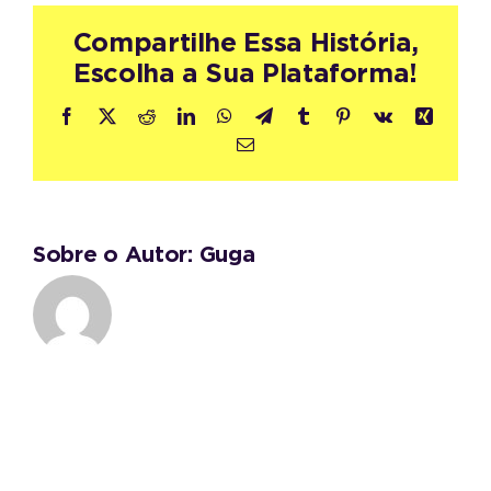
Compartilhe Essa História,
Escolha a Sua Plataforma!
Facebook
X
Reddit
LinkedIn
WhatsApp
Telegram
Tumblr
Pinterest
Vk
Xing
E-
mail
Sobre o Autor:
Guga