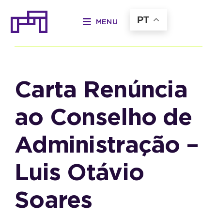
Ir
para
PT
MENU
o
Anterior
Próximo
conteúdo
Carta Renúncia
ao Conselho de
Administração –
Luis Otávio
Soares