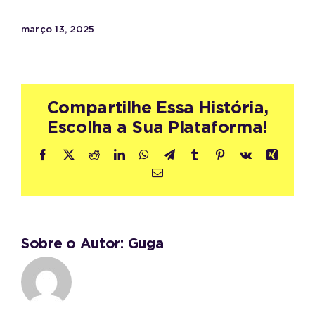
março 13, 2025
Compartilhe Essa História,
Escolha a Sua Plataforma!
Facebook
X
Reddit
LinkedIn
WhatsApp
Telegram
Tumblr
Pinterest
Vk
Xing
E-
mail
Sobre o Autor:
Guga