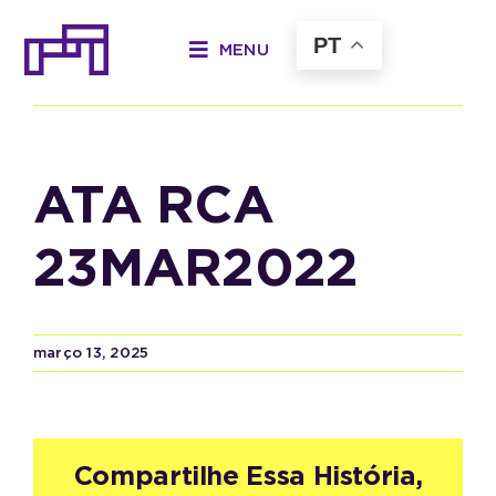
Ir
para
PT
MENU
o
Anterior
Próximo
conteúdo
ATA RCA
23MAR2022
março 13, 2025
Compartilhe Essa História,