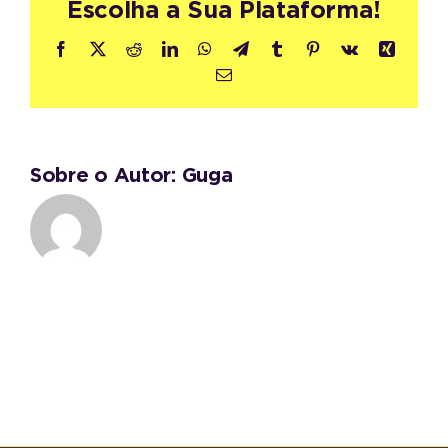
Escolha a Sua Plataforma!
Facebook
X
Reddit
LinkedIn
WhatsApp
Telegram
Tumblr
Pinterest
Vk
Xing
E-
mail
Sobre o Autor:
Guga