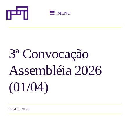
Ir
para
MENU
o
Anterior
Próximo
conteúdo
3ª Convocação
Assembléia 2026
(01/04)
abril 1, 2026