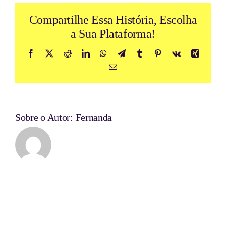
Compartilhe Essa História, Escolha
a Sua Plataforma!
Facebook
X
Reddit
LinkedIn
WhatsApp
Telegram
Tumblr
Pinterest
Vk
Xing
E-
mail
Sobre o Autor:
Fernanda