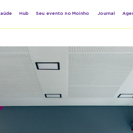
Saúde
Hub
Seu evento no
Moinho
Journal
Age