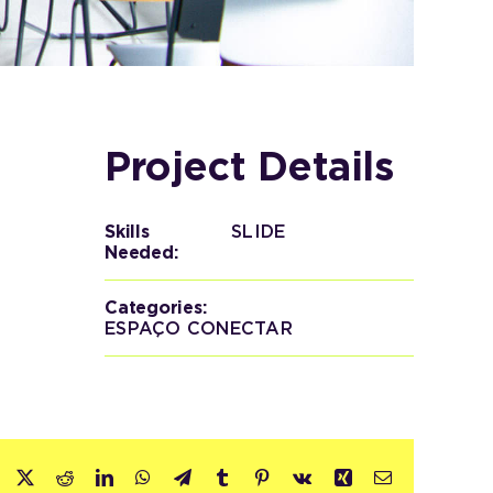
Project Details
Skills
SLIDE
Needed:
Categories:
ESPAÇO CONECTAR
Facebook
X
Reddit
LinkedIn
WhatsApp
Telegram
Tumblr
Pinterest
Vk
Xing
E-