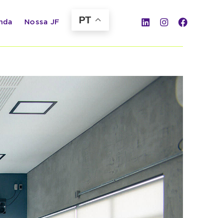
PT
nda
Nossa JF
Previous
Next