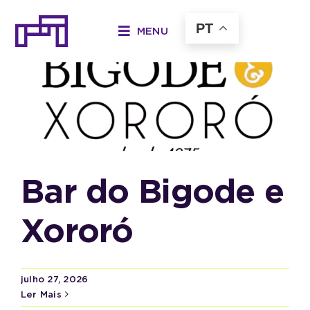
Ir
para
PT
MENU
o
conteúdo
Bar do Bigode e
Xororó
julho 27, 2026
Ler Mais