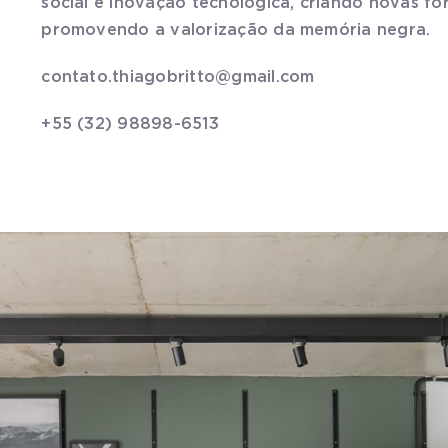
social e inovação tecnológica, criando novas f
promovendo a valorização da memória negra.
contato.thiagobritto@gmail.com
+55 (32) 98898-6513