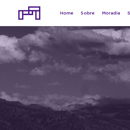
Ir
para
Home
Sobre
Moradia
o
conteúdo