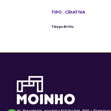
TIPO . CRIATIVA
Thiago Britto
Av. Presidente Juscelino Kubitschek, 900 – Francisco