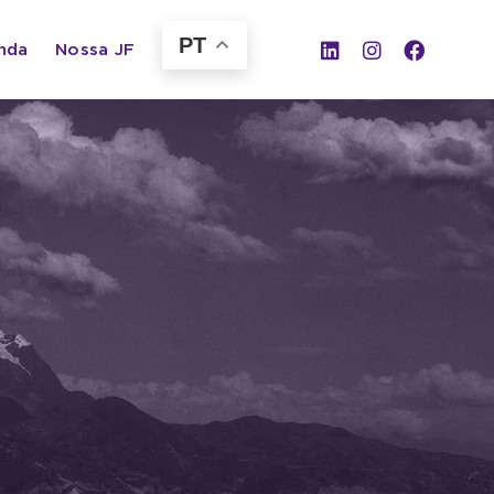
PT
nda
Nossa JF