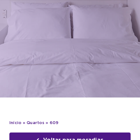
Início
»
Quartos
»
609
Voltar para moradias