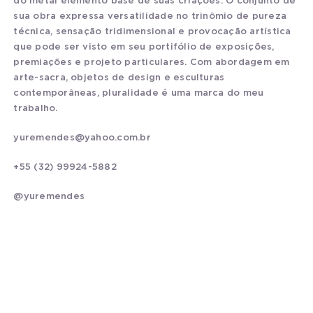
do metal elemento base de suas criações. O conjunto de
sua obra expressa versatilidade no trinômio de pureza
técnica, sensação tridimensional e provocação artística
que pode ser visto em seu portifólio de exposições,
premiações e projeto particulares. Com abordagem em
arte-sacra, objetos de design e esculturas
contemporâneas, pluralidade é uma marca do meu
trabalho.
yuremendes@yahoo.com.br
+55 (32) 99924-5882
@yuremendes