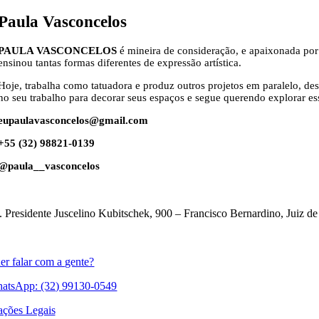
Paula Vasconcelos
PAULA VASCONCELOS
é mineira de consideração, e apaixonada por
ensinou tantas formas diferentes de expressão artística.
Hoje, trabalha como tatuadora e produz outros projetos em paralelo, d
no seu trabalho para decorar seus espaços e segue querendo explorar ess
eupaulavasconcelos@gmail.com
+55 (32) 98821-0139
@paula__vasconcelos
. Presidente Juscelino Kubitschek, 900 – Francisco Bernardino, Juiz 
er falar com a gente?
atsApp: (32) 99130-0549
ações Legais