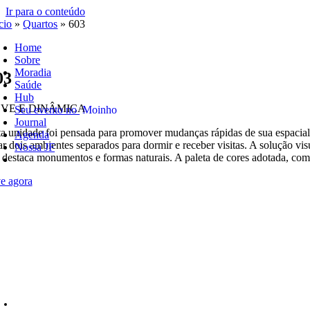
Ir para o conteúdo
cio
»
Quartos
»
603
Home
Sobre
Moradia
03
Saúde
Hub
EVE E DINÂMICA
Seu evento no
Moinho
Journal
ta unidade foi pensada para promover mudanças rápidas de sua espacia
Agenda
iar dois ambientes separados para dormir e receber visitas. A solução vi
Nossa JF
a destaca monumentos e formas naturais. A paleta de cores adotada, com
e agora