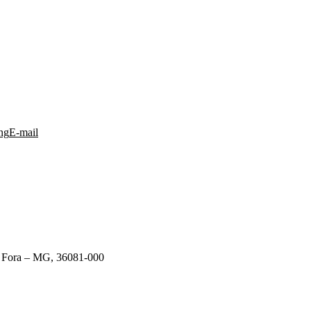
ng
E-mail
de Fora – MG, 36081-000