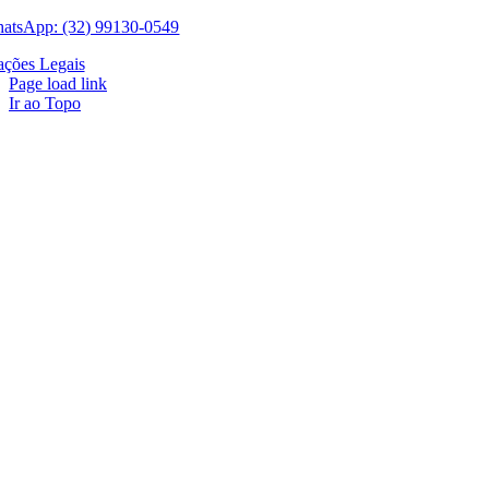
atsApp: (32) 99130-0549
ações Legais
Page load link
Ir ao Topo