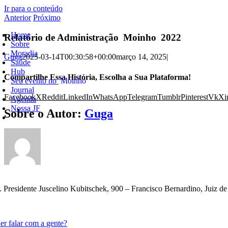
Ir para o conteúdo
Anterior
Próximo
Home
Relatório de Administração
Moinho
2022
Sobre
Moradia
Guga
2025-03-14T00:30:58+00:00
março 14, 2025
|
Saúde
Hub
Compartilhe Essa História, Escolha a Sua Plataforma!
Seu evento no
Moinho
Journal
Facebook
X
Reddit
LinkedIn
WhatsApp
Telegram
Tumblr
Pinterest
Vk
Xi
Agenda
Nossa JF
Sobre o Autor:
Guga
. Presidente Juscelino Kubitschek, 900 – Francisco Bernardino, Juiz 
er falar com a gente?