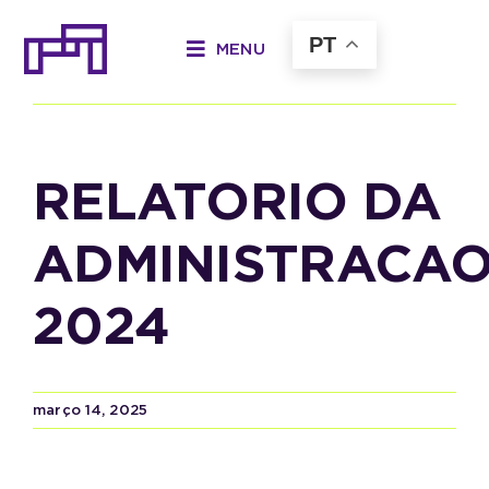
Ir
para
PT
MENU
o
Anterior
Próximo
conteúdo
RELATORIO DA
ADMINISTRACA
2024
março 14, 2025