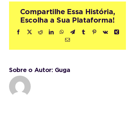
Compartilhe Essa História,
Escolha a Sua Plataforma!
Facebook
X
Reddit
LinkedIn
WhatsApp
Telegram
Tumblr
Pinterest
Vk
Xing
E-
mail
Sobre o Autor:
Guga