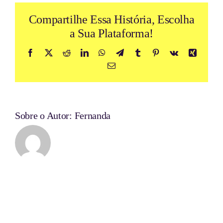
Compartilhe Essa História, Escolha
a Sua Plataforma!
Facebook
X
Reddit
LinkedIn
WhatsApp
Telegram
Tumblr
Pinterest
Vk
Xing
E-
mail
Sobre o Autor:
Fernanda