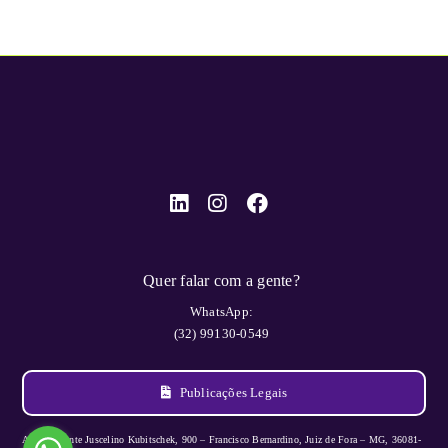
Quer falar com a gente?
WhatsApp:
(32) 99130-0549
Publicações Legais
Av. Presidente Juscelino Kubitschek, 900 – Francisco Bernardino, Juiz de Fora – MG, 36081-