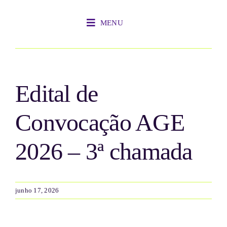
Ir
para
MENU
o
Próximo
conteúdo
Edital de
Convocação AGE
2026 – 3ª chamada
junho 17, 2026