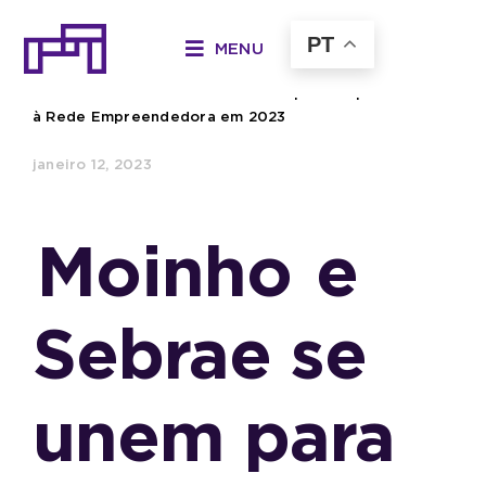
Ir
para
PT
MENU
o
Início
»
Moinho e Sebrae se unem para ampliar ofertas
conteúdo
à Rede Empreendedora em 2023
janeiro 12, 2023
Moinho
e
Sebrae se
unem para