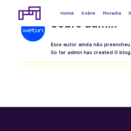
Ir
para
Home
Sobre
Moradia
o
Sobre
admin
conteúdo
Esse autor ainda não preencheu 
So far admin has created 0 blog 