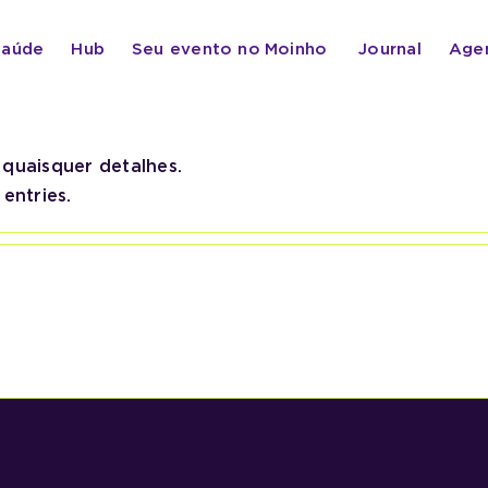
Saúde
Hub
Seu evento no
Moinho
Journal
Age
quaisquer detalhes.
entries.